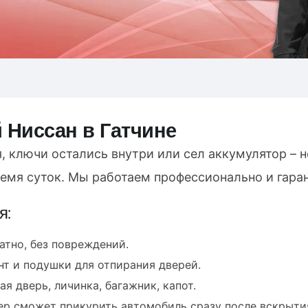
 Ниссан в Гатчине
, ключи остались внутри или сел аккумулятор – 
ремя суток. Мы работаем профессионально и гара
я:
атно, без повреждений.
т и подушки для отпирания дверей.
я дверь, личинка, багажник, капот.
ер сможет прикурить автомобиль сразу после вскрыти