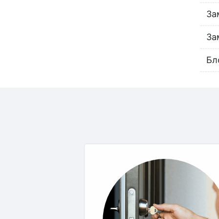
За
За
Бл