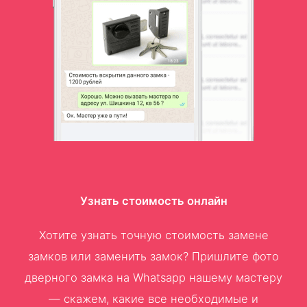
Узнать стоимость онлайн
Хотите узнать точную стоимость замене
замков или заменить замок? Пришлите фото
дверного замка на Whatsapp нашему мастеру
— скажем, какие все необходимые и