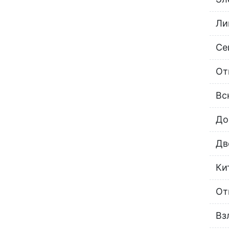
Ли
Се
От
Вс
До
Дв
Ки
От
Вз