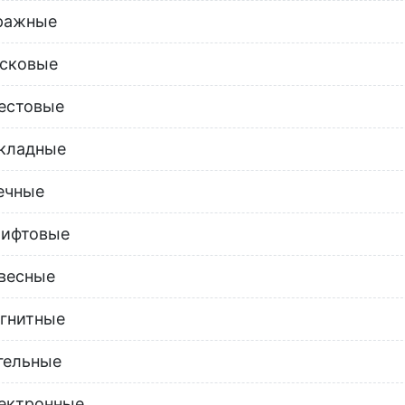
ражные
сковые
естовые
кладные
ечные
ифтовые
весные
гнитные
гельные
ектронные