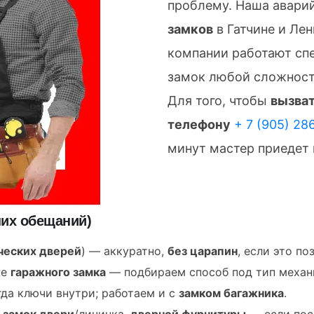
проблему. Наша авари
замков
в Гатчине и Ле
компании работают сп
замок любой сложност
Для того, чтобы
вызват
телефону
+ 7 (905) 28
минут мастер приедет 
них обещаний)
ческих дверей
) — аккуратно,
без царапин
, если это п
же
гаражного замка
— подбираем способ под тип механ
да ключи внутри; работаем и с
замком багажника
.
,
замок двери
/личинка,
дверной фурнитуры
— если пос