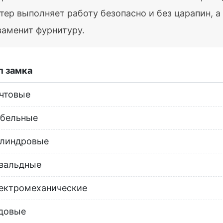
тер выполняет работу безопасно и без царапин, 
заменит фурнитуру.
п замка
чтовые
бельные
линдровые
вальдные
ектромеханические
довые