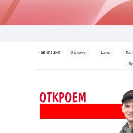
Навигация:
О фирме
Цены
Кал
Б