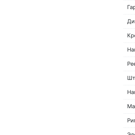
Га
Ди
Кр
На
Ре
Шт
На
Ма
Ри
Эл