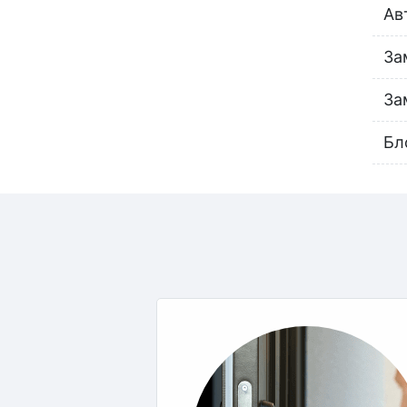
Ав
За
За
Бл