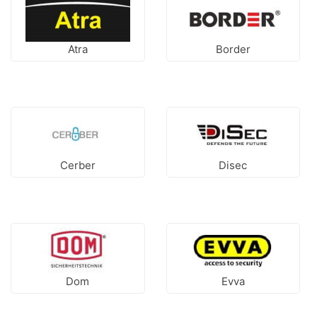
Atra
Border
Cerber
Disec
Dom
Evva